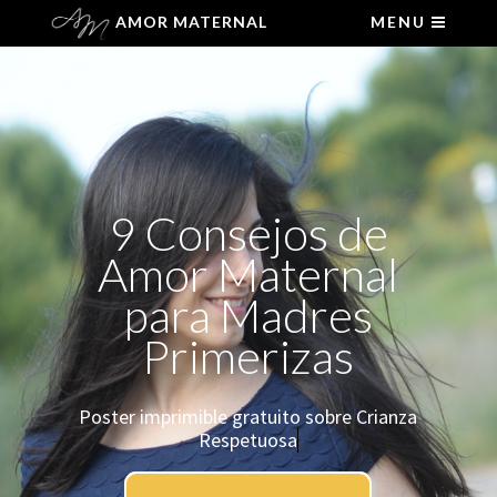
AMOR MATERNAL
MENU
9 Consejos de
Amor Maternal
para Madres
Primerizas
Poster imprimible gratuito sobre Crianza
Respetuos