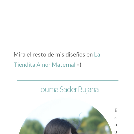
Mira el resto de mis diseños en
La
Tiendita Amor Maternal
=)
Louma Sader Bujana
E
s
a
u