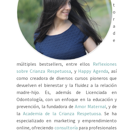
t
o
r
a
d
e
múltiples bestsellers, entre ellos
Reflexiones
sobre Crianza Respetuosa
, y
Happy Agenda
, así
como creadora de diversos cursos pioneros que
devuelven el bienestar y la fluidez a la relación
madre-hijo. Es, además de Licenciada en
Odontología, con un enfoque en la educación y
prevención, la fundadora de
Amor Maternal
, y de
la
Academia de la Crianza Respetuosa
. Se ha
especializado en marketing y emprendimiento
online, ofreciendo
consultoría
para profesionales