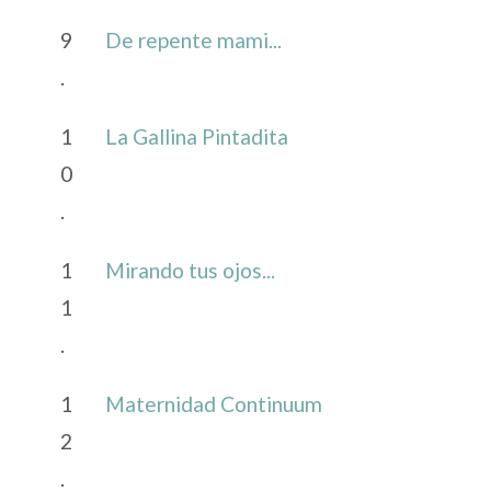
9
De repente mami...
.
1
La Gallina Pintadita
0
.
1
Mirando tus ojos...
1
.
1
Maternidad Continuum
2
.