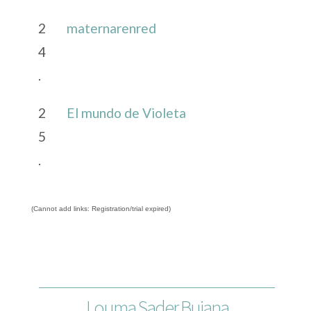
2
maternarenred
4
.
2
El mundo de Violeta
5
.
(Cannot add links: Registration/trial expired)
Louma Sader Bujana