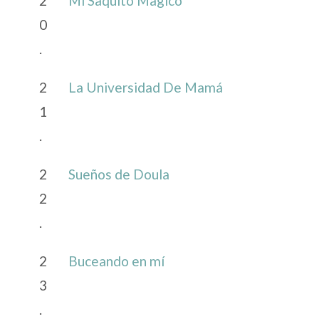
2
Mi Saquito Magico
0
.
2
La Universidad De Mamá
1
.
2
Sueños de Doula
2
.
2
Buceando en mí
3
.