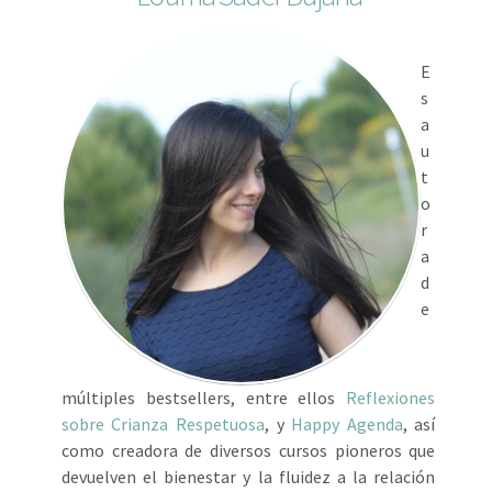
E
s
a
u
t
o
r
a
d
e
múltiples bestsellers, entre ellos
Reflexiones
sobre Crianza Respetuosa
, y
Happy Agenda
, así
como creadora de diversos cursos pioneros que
devuelven el bienestar y la fluidez a la relación