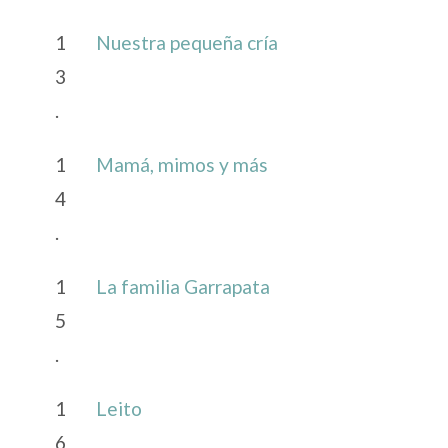
1
Nuestra pequeña cría
3
.
1
Mamá, mimos y más
4
.
1
La familia Garrapata
5
.
1
Leito
6