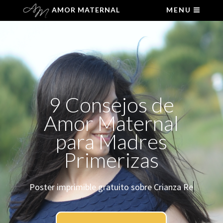
AMOR MATERNAL
MENU
9 Consejos de
Amor Maternal
para Madres
Primerizas
Poster imprimible