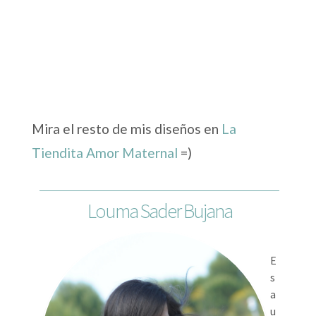
Mira el resto de mis diseños en
La
Tiendita Amor Maternal
=)
Louma Sader Bujana
E
s
a
u