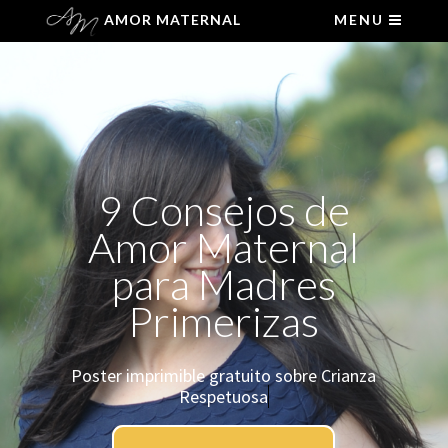
AMOR MATERNAL
MENU
9 Consejos de
Amor Maternal
para Madres
Primerizas
Poster imprimible gratuito sobre