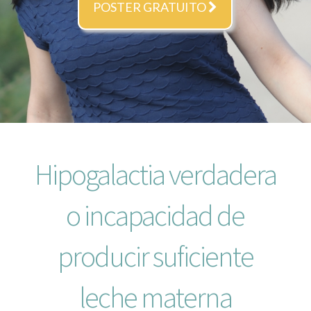
POSTER GRATUITO
Hipogalactia verdadera
o incapacidad de
producir suficiente
leche materna