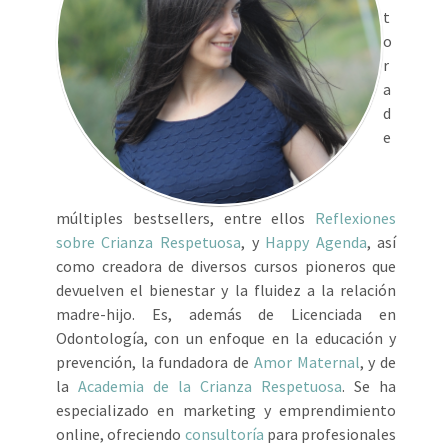
t
o
r
a
d
e
múltiples bestsellers, entre ellos
Reflexiones
sobre Crianza Respetuosa
, y
Happy Agenda
, así
como creadora de diversos cursos pioneros que
devuelven el bienestar y la fluidez a la relación
madre-hijo. Es, además de Licenciada en
Odontología, con un enfoque en la educación y
prevención, la fundadora de
Amor Maternal
, y de
la
Academia de la Crianza Respetuosa
. Se ha
especializado en marketing y emprendimiento
online, ofreciendo
consultoría
para profesionales