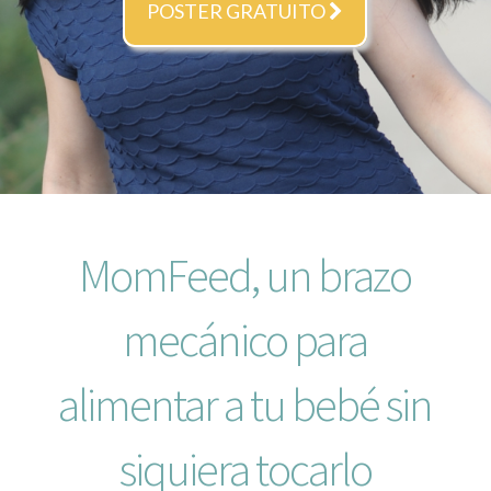
POSTER GRATUITO
MomFeed, un brazo
mecánico para
alimentar a tu bebé sin
siquiera tocarlo