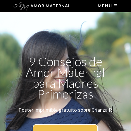
AMOR MATERNAL
MENU
9 Consejos de
Amor Maternal
para Madres
Primerizas
Poster imprimib