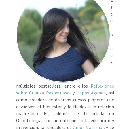
E
s
a
u
t
o
r
a
d
e
múltiples bestsellers, entre ellos
Reflexiones
sobre Crianza Respetuosa
, y
Happy Agenda
, así
como creadora de diversos cursos pioneros que
devuelven el bienestar y la fluidez a la relación
madre-hijo. Es, además de Licenciada en
Odontología, con un enfoque en la educación y
prevención, la fundadora de
Amor Maternal
, y de