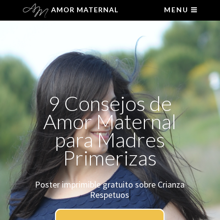
AMOR MATERNAL
MENU
9 Consejos de
Amor Maternal
para Madres
Primerizas
Poster imprimible gratuito sobre Crianza
Respetuosa