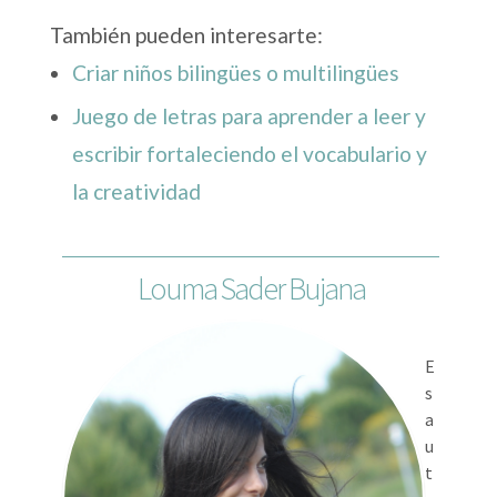
También pueden interesarte:
Criar niños bilingües o multilingües
Juego de letras para aprender a leer y
escribir fortaleciendo el vocabulario y
la creatividad
Louma Sader Bujana
E
s
a
u
t