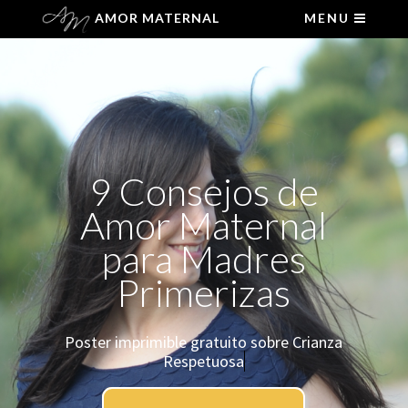
AMOR MATERNAL
MENU
9 Consejos de
Amor Maternal
para Madres
Primerizas
Poster imprimible gratuito sobre Crianza
Respet