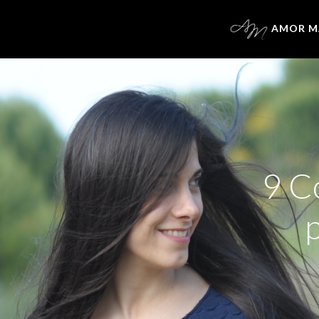
AMOR M
9 C