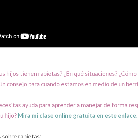
us hijos tienen rabietas? ¿En qué situaciones? ¿Cómo
gún consejo para cuando estamos en medio de un berr
ecesitas ayuda para aprender a manejar de forma res
u hijo?
Mira mi clase online gratuita en este enlace.
 sobre rabietas: