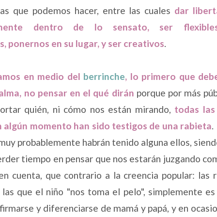
sas que podemos hacer, entre las cuales
dar liber
amente dentro de lo sensato, ser flexibles
 ponernos en su lugar, y ser creativos
.
lamos en medio del
berrinche
, lo primero que de
alma, no pensar en el qué dirán
porque por más públ
mportar quién, ni cómo nos están mirando,
todas las
en algún momento han sido testigos de una rabieta
.
 muy probablemente habrán tenido alguna ellos, siendo
rder tiempo en pensar que nos estarán juzgando com
en cuenta, que contrario a la creencia popular: las 
 las que el niño "nos toma el pelo", simplemente e
firmarse y diferenciarse de mamá y papá, y en ocasi