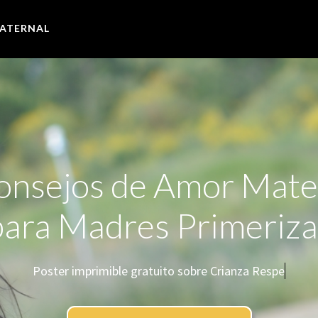
ATERNAL
onsejos de Amor Mate
para Madres Primeriza
Poster imprimible gratuito sobre Crianza Respetuosa