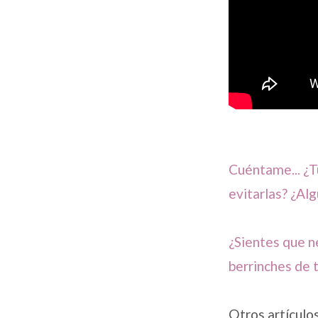
Cuéntame... ¿T
evitarlas? ¿Al
¿Sientes que n
berrinches de t
Otros artículos