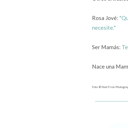
Rosa Jové:
"Qu
necesite."
Ser Mamás:
Te
Nace una Mam
Foto © Ned Frisk Photogra