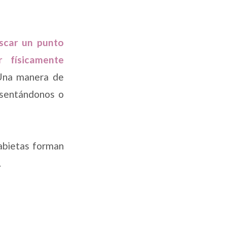
uscar un punto
r físicamente
Una manera de
n sentándonos o
rabietas forman
.