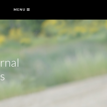
MENU
rnal
s