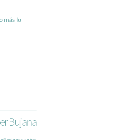
o más lo
er Bujana
eflexiones sobre