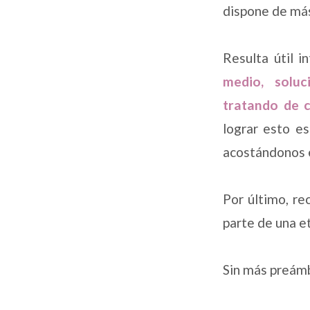
dispone de más
Resulta útil i
medio, soluc
tratando de c
lograr esto es
acostándonos e
Por último, re
parte de una e
Sin más preámbu