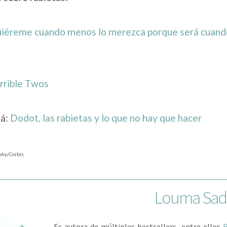
iéreme cuando menos lo merezca porque será cuand
rrible Twos
á:
Dodot, las rabietas y lo que no hay que hacer
phy/Corbis
Louma Sad
Es autora de múltiples bestsellers, entre ellos
R