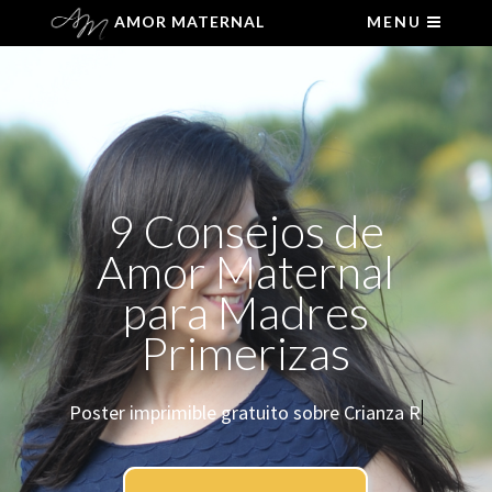
AMOR MATERNAL
MENU
9 Consejos de
Amor Maternal
para Madres
Primerizas
Poster imprimible gratuito sobre Crianza Re